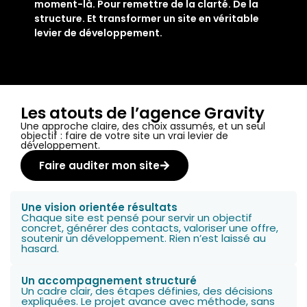
moment-là. Pour remettre de la clarté. De la
structure. Et transformer un site en véritable
levier de développement.
Les atouts de l’agence Gravity
Une approche claire, des choix assumés, et un seul
objectif : faire de votre site un vrai levier de
développement.
Faire auditer mon site
Une vision orientée résultats
Chaque site est pensé pour servir un objectif
concret, générer des contacts, valoriser une offre,
soutenir un développement. Rien n’est laissé au
hasard.
Un accompagnement structuré
Un cadre clair, des étapes définies, des décisions
expliquées. Le projet avance avec méthode, sans