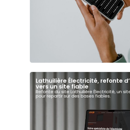
Lathuilière Électricité, refonte 
vers un site fiable
Refonte du site Lathuilière Électricité, un s
pour repartir sur des bases fiables.