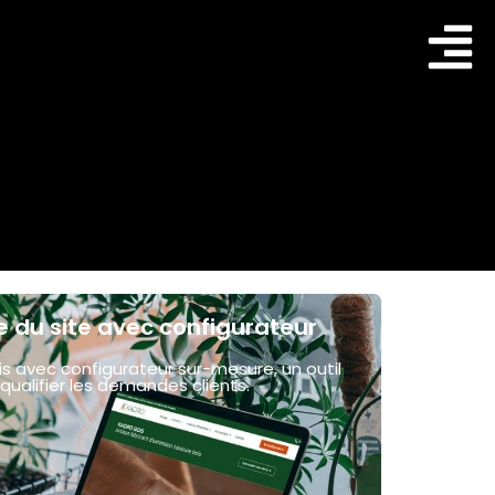
e du site avec configurateur
is avec configurateur sur-mesure, un outil
qualifier les demandes clients.