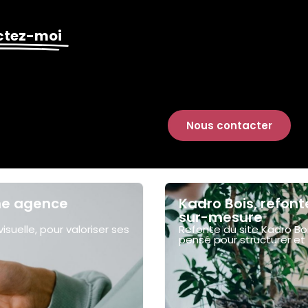
ctez-moi
Nous contacter
une agence
Kadro Bois, refont
sur-mesure
suelle, pour valoriser ses
Refonte du site Kadro Bo
pensé pour structurer et 