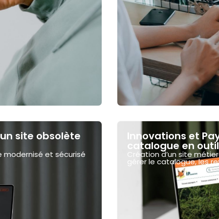
d’un site obsolète
Innovations et Pay
catalogue en outi
ite modernisé et sécurisé
Création d’un site métie
gérer le catalogue, les 