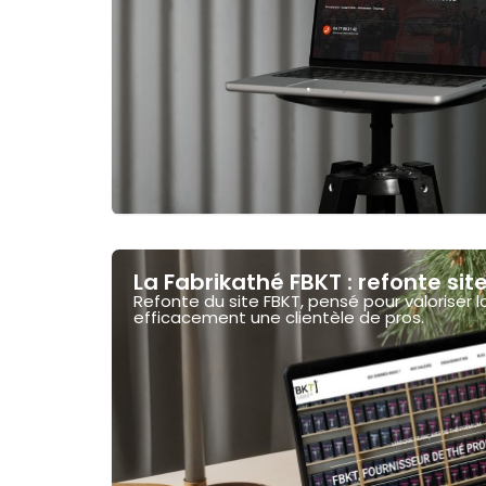
La Fabrikathé FBKT : refonte site
Refonte du site FBKT, pensé pour valoriser 
efficacement une clientèle de pros.