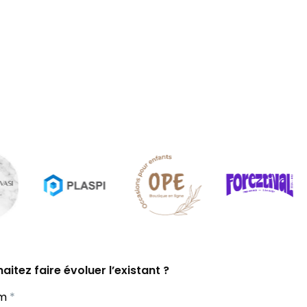
itez faire évoluer l’existant ?
om
*