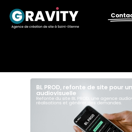
Conta
BL PROD, refonte de site pour 
audiovisuelle
Refonte du site BL PROD, une agence audiovi
réalisations et générer des demandes.